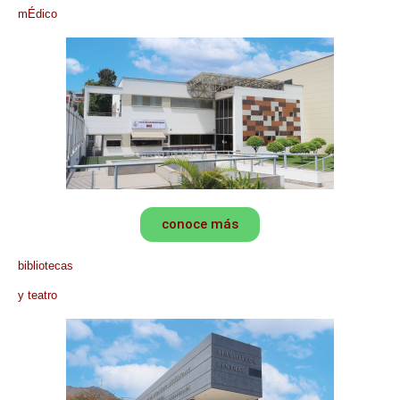
mÉdico
conoce más
bibliotecas
y teatro